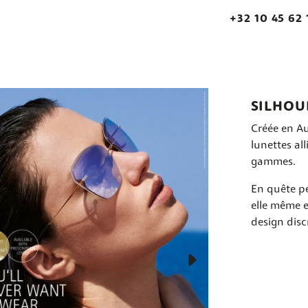
+32 10 45 62 
SILHOU
Créée en Au
lunettes al
gammes.
En quête pe
elle même e
design disc