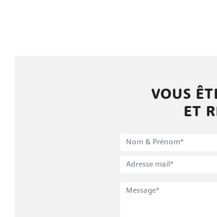
VOUS ÊT
ET R